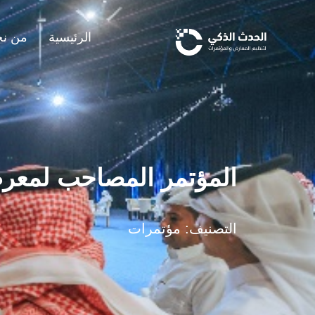
خطي
لى
الرئيسية
من ن
لمحتوى
المؤتمر المصاحب لمعرض 
التصنيف: مؤتمرات